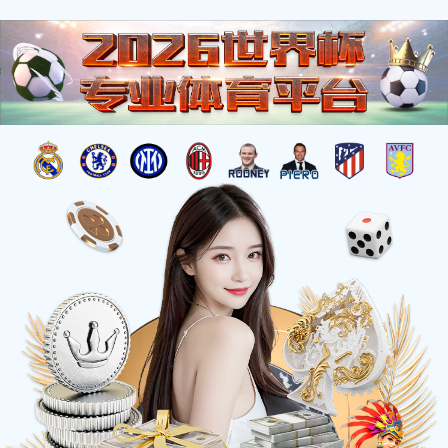
注册入口
全天更新 ·
安博站官网登录
入口
赛事实时同步
无论您身在何处，
安博站官网登录入口APP
为您带
来高速、高清、稳定的观赛体验。
下载客户端
网页端访问