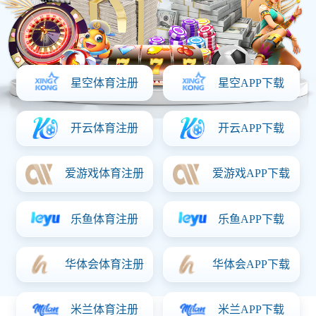
上海引进张镇麟转会费高达五千万
媒体人：CBA历史级转会