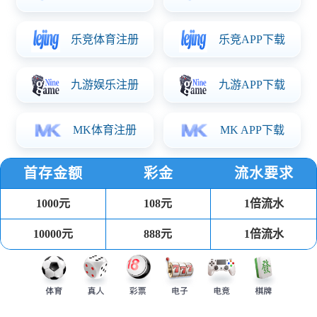
2026-06-08 15:00
28 次阅读
首页
/
体育热点
在CBA转会市场沉寂多年后，一则重磅消息于近日引
爆了中国篮坛：据多方媒体确认，上海男篮已成功引
进锋线悍将张镇麟，其转会费高达五千万人民币。这
一数字不仅刷新了CBA本土球员的转会费纪录，更被
多位资深媒体人称为“CBA历史级转会”，标志着中国
职业篮球联赛在商业价值和球员流动上迈入了全新阶
段。