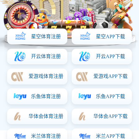
安博站官网登录入口 · 值得信赖的体育
数据平台