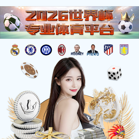
注册入口
全天更新 ·
安博站官网登录
入口
赛事实时同步
无论您身在何处，
安博站官网登录入口APP
为您带
来高速、高清、稳定的观赛体验。
下载客户端
网页端访问